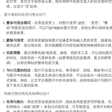
虹灯管、发光文字或界面元素，能在黑暗中创造出迷人的层次感和空
感，让设计“活”起来。
、 图片素材的处理与整合技巧
叠加与混合模式
：在黑色背景上，对图片使用“滤色”、“变亮”、“叠
加”等图层混合模式，可以巧妙地融合图片亮部，创造出梦幻或科技
的视觉效果。
蒙版与渐变
：使用渐变蒙版将图片边缘柔和地融入黑色背景，能避免
硬的边界，使过渡自然。部分隐藏图片内容也能增加神秘感和设计感
色彩调整
：通过调整色相/饱和度、曲线、色阶等工具，可以强化图
的对比，或将其统一为某种色调（如赛博朋克的蓝紫调、复古的橙青
调），以契合网站的整体色彩方案。
与UI元素的结合
：图片不应孤立存在。将导航栏、按钮、图标等UI元
与图片中的线条、光影或主体进行视觉关联，可以创造出一体化的沉
式体验。例如，让文字沿着图片中的光束排列，或将按钮设计为图片
某个发光元素的延伸。
、 构建完整的黑色风格网站设计
布局与留白
：黑色背景容易显得压抑，因此布局更需讲究呼吸感。充
利用留白（或称“留黑”）来划分内容区域，引导视觉流。采用不对称
局、全屏大图轮播或视差滚动，能增加动态感和深度。