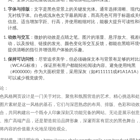
字体与排版
：文字是黑色背景上的关键发光体。通常选择清晰、现代
无衬线字体。白色或浅灰色文字最易阅读，而高亮色可用于标题或关
信息。适当增加字距、行高，并使用粗细对比，能极大提升可读性和
计感。
动效与交互
：微妙的动效是点睛之笔。图片的渐显、悬浮放大、视差
动，以及按钮、链接的发光、颜色变化等交互反馈，都能在黑暗环境
提供清晰的指引并增强用户体验的乐趣。
保持可访问性
：尽管追求美学，但必须确保文本与背景有足够的对比
（WCAG标准），保证所有用户都能轻松阅读内容。避免使用纯黑
（#000000）作为大面积背景，采用深灰（如#111111或#1A1A1A
可以减少视觉疲劳。
论：
色风格网页设计是一门关于对比、聚焦和氛围营造的艺术。精心挑选和处
图片素材是这一风格的基石，它们与深思熟虑的布局、排版、色彩和动效
合，共同构建出一个既令人印象深刻又功能完备的网站。无论是展示创意
、推广高端产品，还是塑造前沿品牌形象，深邃而富有层次的黑色舞台，
将内容的价值最大化地呈现给观众。
若转载，请注明出处：http://www.chekuangzhuanjia.com/product/88.ht