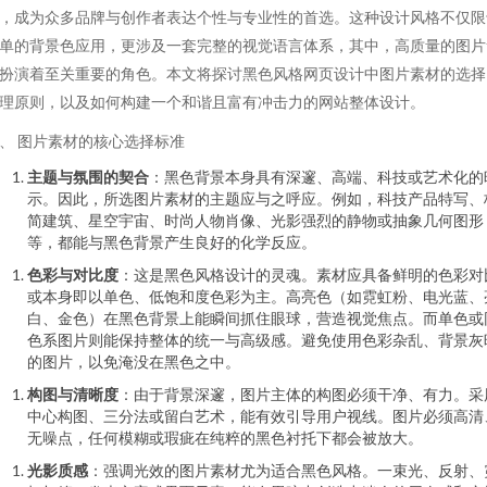
，成为众多品牌与创作者表达个性与专业性的首选。这种设计风格不仅限
单的背景色应用，更涉及一套完整的视觉语言体系，其中，高质量的图片
扮演着至关重要的角色。本文将探讨黑色风格网页设计中图片素材的选择
理原则，以及如何构建一个和谐且富有冲击力的网站整体设计。
、 图片素材的核心选择标准
主题与氛围的契合
：黑色背景本身具有深邃、高端、科技或艺术化的
示。因此，所选图片素材的主题应与之呼应。例如，科技产品特写、
简建筑、星空宇宙、时尚人物肖像、光影强烈的静物或抽象几何图形
等，都能与黑色背景产生良好的化学反应。
色彩与对比度
：这是黑色风格设计的灵魂。素材应具备鲜明的色彩对
或本身即以单色、低饱和度色彩为主。高亮色（如霓虹粉、电光蓝、
白、金色）在黑色背景上能瞬间抓住眼球，营造视觉焦点。而单色或
色系图片则能保持整体的统一与高级感。避免使用色彩杂乱、背景灰
的图片，以免淹没在黑色之中。
构图与清晰度
：由于背景深邃，图片主体的构图必须干净、有力。采
中心构图、三分法或留白艺术，能有效引导用户视线。图片必须高清
无噪点，任何模糊或瑕疵在纯粹的黑色衬托下都会被放大。
光影质感
：强调光效的图片素材尤为适合黑色风格。一束光、反射、